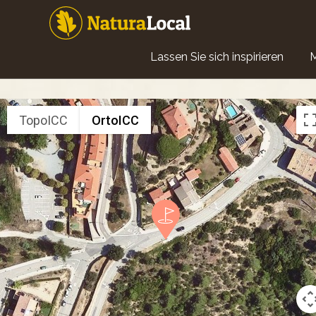
Direkt
zum
Inhalt
Main
Lassen Sie sich inspirieren
navigation
TopoICC
OrtoICC