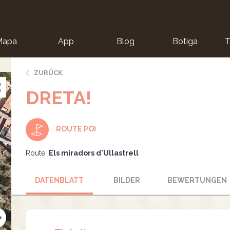
Mapa
App
Blog
Botiga
T
ZURÜCK
DRETA!
ROUTE POI
Route:
Els miradors d'Ullastrell
DATENBLATT
BILDER
BEWERTUNGEN