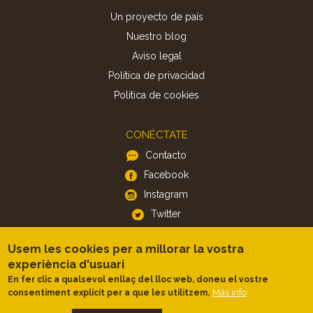
Un proyecto de país
Nuestro blog
Aviso legal
Política de privacidad
Politica de cookies
CONÉCTATE
Contacto
Facebook
Instagram
Twitter
Usem les cookies per a millorar la vostra
APP
experiència d'usuari
iOS
En fer clic a qualsevol enllaç del lloc web, doneu el vostre
Más info
consentiment explícit per a que les utilitzem.
Android