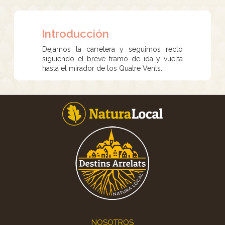
Introducción
Dejamos la carretera y seguimos recto
siguiendo el breve tramo de ida y vuelta
hasta el mirador de los Quatre Vents.
Footer
NOSOTROS