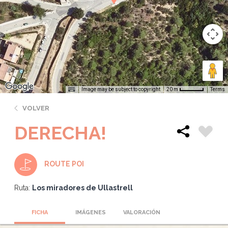
Image may be subject to copyright
Terms
20 m
VOLVER
DERECHA!
ROUTE POI
Ruta:
Los miradores de Ullastrell
FICHA
IMÁGENES
VALORACIÓN