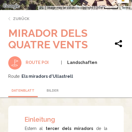
Image may be subject to copyright
Terms
20 m
ZURÜCK
MIRADOR DELS
QUATRE VENTS
Landschaften
ROUTE POI
Route:
Els miradors d'Ullastrell
DATENBLATT
BILDER
Einleitung
Estem al
tercer dels miradors
de la