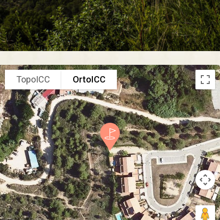
TopoICC
OrtoICC