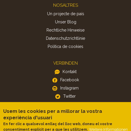
Footer
NOSALTRES
Un projecte de país
Unser Blog
Rechtliche Hinweise
Datenschutzrichtlinie
Politica de cookies
VERBINDEN
Kontakt
Facebook
Instagram
Twitter
Usem les cookies per a millorar la vostra
APP
experiència d'usuari
iOS
En fer clic a qualsevol enllaç del lloc web, doneu el vostre
Android
Weitere Informationen
consentiment explícit per a que les utilitzem.