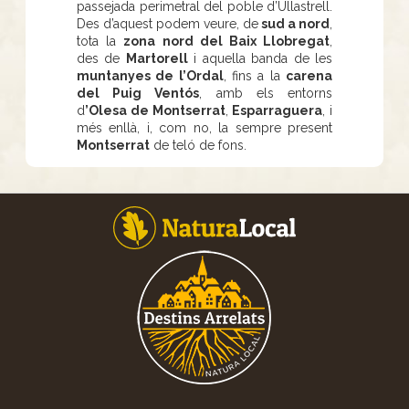
passejada perimetral del poble d’Ullastrell.
Des d’aquest podem veure, de
sud a nord
,
tota la
zona nord del Baix Llobregat
,
des de
Martorell
i aquella banda de les
muntanyes de l’Ordal
, fins a la
carena
del Puig Ventós
, amb els entorns
d
’Olesa de Montserrat
,
Esparraguera
, i
més enllà, i, com no, la sempre present
Montserrat
de teló de fons.