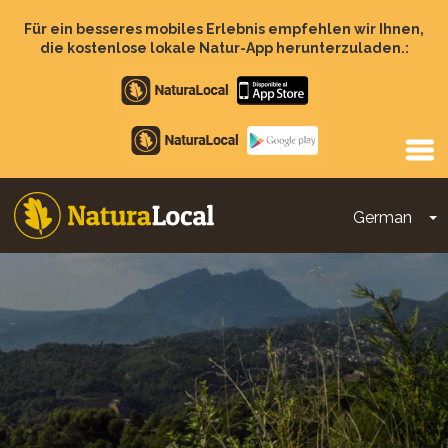
Direkt
zum
Für ein besseres mobiles Erlebnis empfehlen wir Ihnen,
Inhalt
die kostenlose lokale Natur-App herunterzuladen.:
Apple
store
Google
Play
German
D
Main
navigation