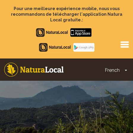
Aller
au
Pour une meilleure expérience mobile, nous vous
contenu
recommandons de télécharger l'application Natura
principal
Local gratuite.:
Apple
store
Google
Play
French
To
Main
navigation