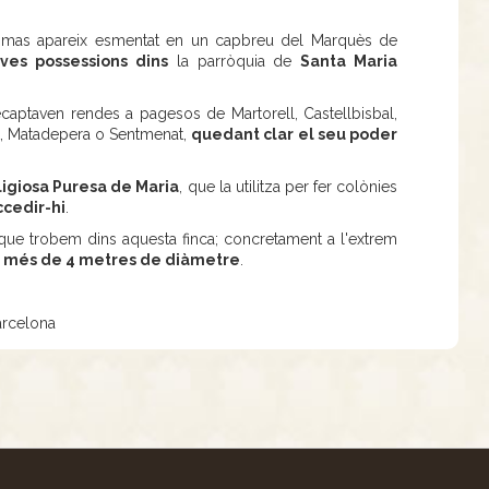
l mas apareix esmentat en un capbreu del Marquès de
eves possessions dins
la parròquia de
Santa Maria
recaptaven rendes a pagesos de Martorell, Castellbisbal,
at, Matadepera o Sentmenat,
quedant clar el seu poder
igiosa Puresa de Maria
, que la utilitza per fer colònies
ccedir-hi
.
) que trobem dins aquesta finca; concretament a l'extrem
a
més de 4 metres de diàmetre
.
arcelona