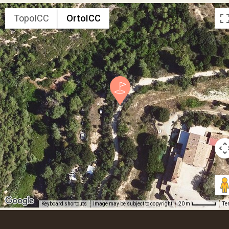
TopoICC
OrtoICC
Keyboard shortcuts
Image may be subject to copyright
Te
20 m