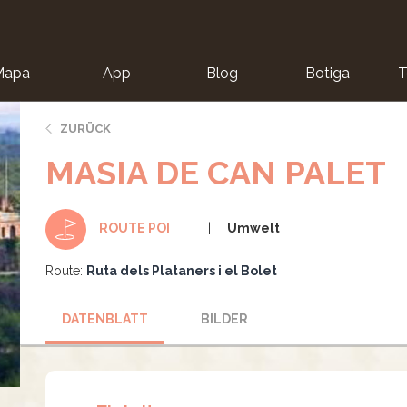
Mapa
App
Blog
Botiga
T
ZURÜCK
MASIA DE CAN PALET
Umwelt
ROUTE POI
Route:
Ruta dels Plataners i el Bolet
DATENBLATT
BILDER