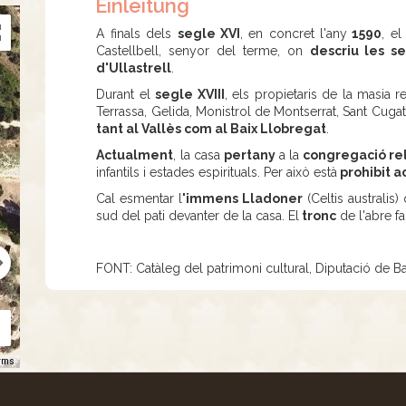
Einleitung
A finals dels
segle XVI
, en concret l'any
1590
, e
Castellbell, senyor del terme, on
descriu les s
d'Ullastrell
.
Durant el
segle XVIII
, els propietaris de la masia 
Terrassa, Gelida, Monistrol de Montserrat, Sant Cug
tant al Vallès com al Baix Llobregat
.
Actualment
, la casa
pertany
a la
congregació rel
infantils i estades espirituals. Per això està
prohibit a
Cal esmentar l
'immens Lladoner
(Celtis australis
sud del pati devanter de la casa. El
tronc
de l'abre f
FONT: Catàleg del patrimoni cultural, Diputació de B
rms