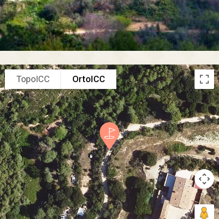
TopoICC
OrtoICC