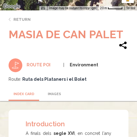
Image may be subject to copyright
Terms
20 m
RETURN
MASIA DE CAN PALET
Environment
ROUTE POI
Route:
Ruta dels Plataners i el Bolet
INDEX CARD
IMAGES
Introduction
A finals dels
segle XVI
, en concret l'any