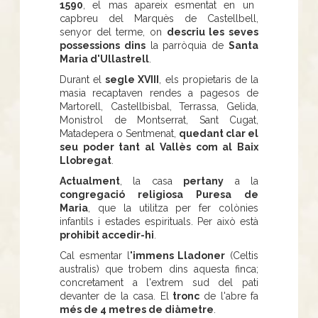
1590
, el mas apareix esmentat en un
capbreu del Marquès de Castellbell,
senyor del terme, on
descriu les seves
possessions dins
la parròquia de
Santa
Maria d'Ullastrell
.
Durant el
segle XVIII
, els propietaris de la
masia recaptaven rendes a pagesos de
Martorell, Castellbisbal, Terrassa, Gelida,
Monistrol de Montserrat, Sant Cugat,
Matadepera o Sentmenat,
quedant clar el
seu poder tant al Vallès com al Baix
Llobregat
.
Actualment
, la casa
pertany
a la
congregació religiosa Puresa de
Maria
, que la utilitza per fer colònies
infantils i estades espirituals. Per això està
prohibit accedir-hi
.
Cal esmentar l
'immens Lladoner
(Celtis
australis) que trobem dins aquesta finca;
concretament a l'extrem sud del pati
devanter de la casa. El
tronc
de l'abre fa
més de 4 metres de diàmetre
.