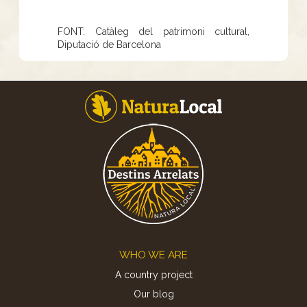
FONT: Catàleg del patrimoni cultural,
Diputació de Barcelona
Footer
WHO WE ARE
A country project
Our blog