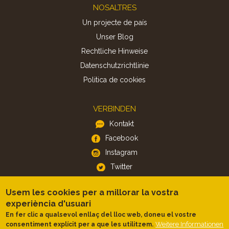
Footer
NOSALTRES
Un projecte de país
Unser Blog
Rechtliche Hinweise
Datenschutzrichtlinie
Politica de cookies
VERBINDEN
Kontakt
Facebook
Instagram
Twitter
Usem les cookies per a millorar la vostra
APP
experiència d'usuari
iOS
En fer clic a qualsevol enllaç del lloc web, doneu el vostre
Weitere Informationen
consentiment explícit per a que les utilitzem.
Android