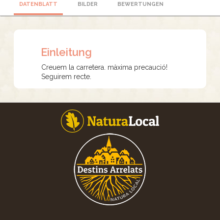
DATENBLATT
BILDER
BEWERTUNGEN
Einleitung
Creuem la carretera. màxima precaució!
Seguirem recte.