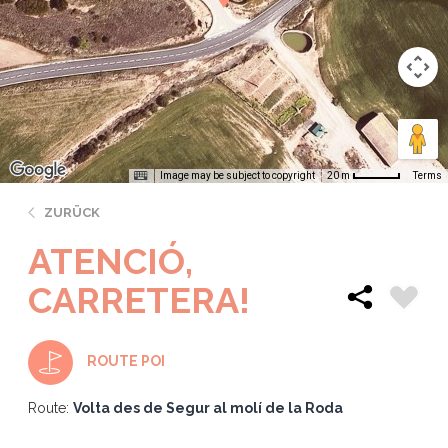
Image may be subject to copyright
Terms
20 m
ZURÜCK
ATENCIÓ,
CARRETERA!
ROUTE POI
Route:
Volta des de Segur al molí de la Roda