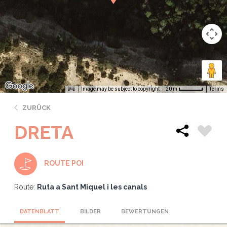
Image may be subject to copyright
Terms
20 m
ZURÜCK
DRETA
ROUTE POI
Route:
Ruta a Sant Miquel i les canals
DATENBLATT
BILDER
BEWERTUNGEN