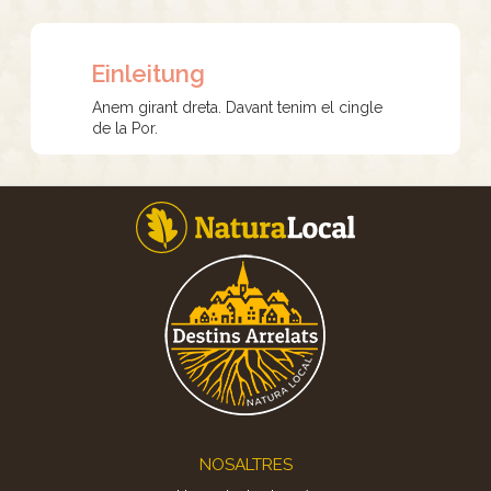
Einleitung
Anem girant dreta. Davant tenim el cingle
de la Por.
Footer
NOSALTRES