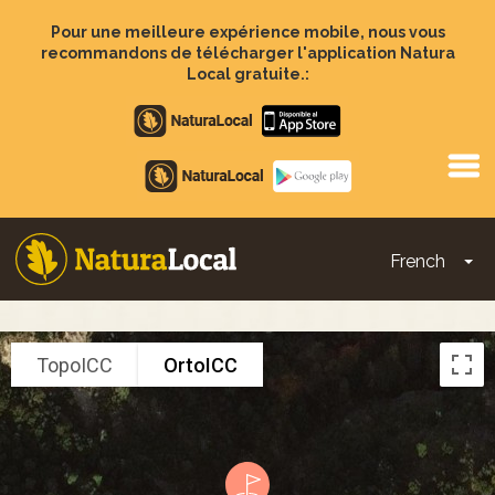
Aller
au
Pour une meilleure expérience mobile, nous vous
contenu
recommandons de télécharger l'application Natura
principal
Local gratuite.:
Apple
store
Google
Play
French
To
Main
navigation
TopoICC
OrtoICC