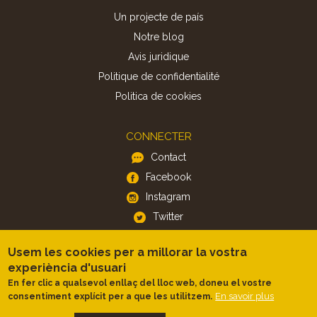
Un projecte de país
Notre blog
Avis juridique
Politique de confidentialité
Politica de cookies
CONNECTER
Contact
Facebook
Instagram
Twitter
Usem les cookies per a millorar la vostra
APP
experiència d'usuari
iOS
En fer clic a qualsevol enllaç del lloc web, doneu el vostre
En savoir plus
consentiment explícit per a que les utilitzem.
Android