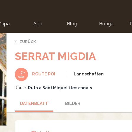
Mapa
App
Blog
Botiga
T
ZURÜCK
SERRAT MIGDIA
Landschaften
ROUTE POI
Route:
Ruta a Sant Miquel i les canals
DATENBLATT
BILDER