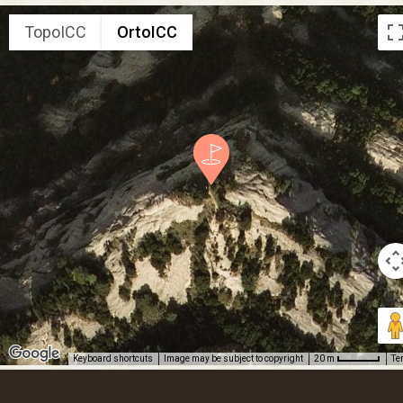
TopoICC
OrtoICC
Keyboard shortcuts
Image may be subject to copyright
Te
20 m