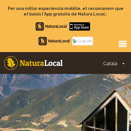
Vés
al
Per una millor experiència mobilie, et recomanem que
contingut
et baixis l'App gratuita de Natura Local.:
Apple
store
Google
Play
Català
To
Main
navigation