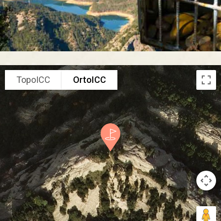
TopoICC
OrtoICC