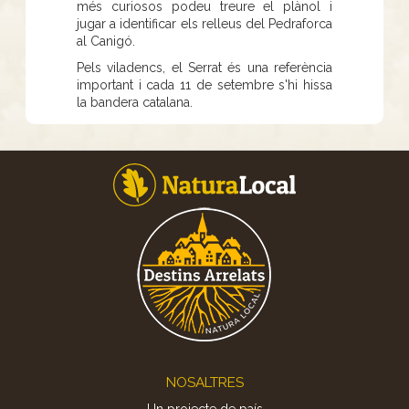
més curiosos podeu treure el plànol i
jugar a identificar els relleus del Pedraforca
al Canigó.
Pels viladencs, el Serrat és una referència
important i cada 11 de setembre s'hi hissa
la bandera catalana.
Footer
NOSALTRES
Un projecte de país