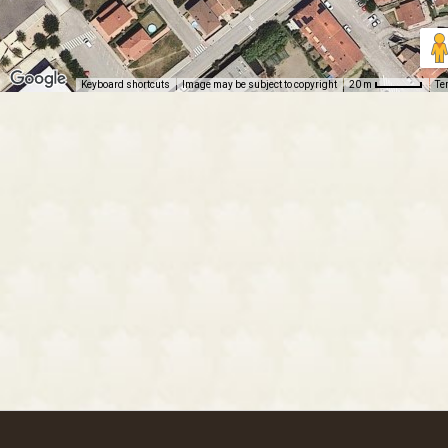
Keyboard shortcuts
Image may be subject to copyright
Te
20 m