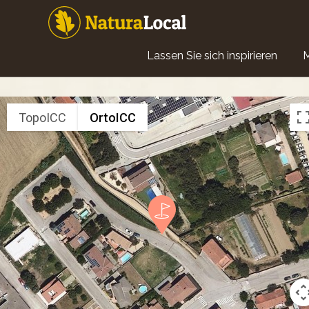
Direkt
zum
Inhalt
Main
Lassen Sie sich inspirieren
navigation
TopoICC
OrtoICC