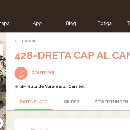
Mapa
App
Blog
Botiga
T
ZURÜCK
428-DRETA CAP AL CA
ROUTE POI
Route:
Ruta de Voramera i Carrilet
DATENBLATT
BILDER
BEWERTUNGEN