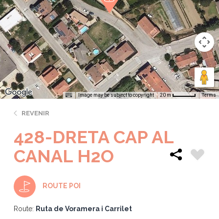
Image may be subject to copyright
Terms
20 m
REVENIR
428-DRETA CAP AL
CANAL H2O
ROUTE POI
Route:
Ruta de Voramera i Carrilet