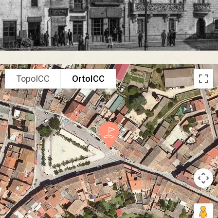
TopoICC
OrtoICC