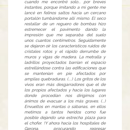
cuando me encontré solo... por breves
instantes, porque imitando a mi gente me
lancé en felinos saltos hacia un cercano
portalón tumbándome allí mismo. El seco
restallar de un reguero de bombas hizo
estremecer el pavimento dando la
impresión que me separaba del suelo
unos cuantos centímetros. Seguidamente
se dejaron oír los característicos ruidos de
cristales rotos y el rápido derrumbe de
muros y vigas de madera. La metralla y
ladrillos proyectados barrían el espacio
estrellándose contra las edificaciones que
se mantenían en pie afectados por
amplias quebraduras. (....) Los gritos de los
vivos eran más desgarradores que el de
los propios afectados y hacia los lugares
donde procedían nos dirigimos con
ánimos de evacuar a los más graves. (...)
Envueltos en mantas o sábanas, en ellos
metimos a tantos heridos como fue
posible dejando una estrecha plaza para
el chofer. !Y ahora hacia los hospitales de
Gerona, procurando regresar