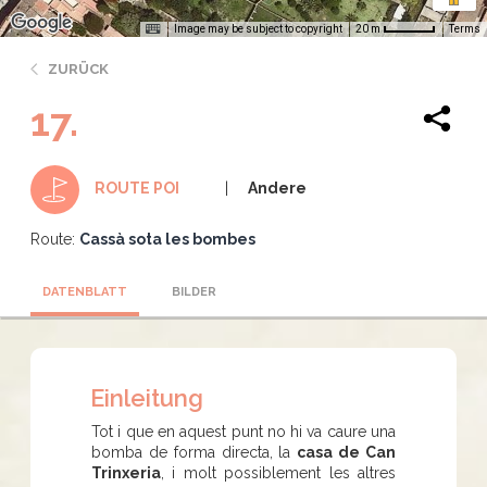
Image may be subject to copyright
Terms
20 m
ZURÜCK
17.
Andere
ROUTE POI
Route:
Cassà sota les bombes
DATENBLATT
BILDER
Einleitung
Tot i que en aquest punt no hi va caure una
bomba de forma directa, la
casa de Can
Trinxeria
, i molt possiblement les altres