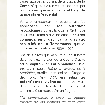
cases situades al voltant de la
plaça de la
Coma
, sí que es varen veure afectades per
les bombes que varen caure
al llarg de
la carretera Provincial
.
Val la pena recordar que aquesta casa fou
confiscada per les autoritats
republicanes
durant la Guerra Civil i que
en el seu interior s’hi va instal·lar la
seu del
comandament del camp d'aviació
republicà de la Torremansa
, que va
funcionar entre els anys 1938 i 1939.
Uns dels pilots que va viure a Can Trinxera
durant els últims dies de la Guerra Civil va
ser el
capità Juan Lario Sànchez
. En el
seu llibre titulat
Habla un aviador de la
República
, publicat per l’editorial Gregorio
del Toro, l’any 1973, ens relata les
esfereïdores vivències
que va viure
durant aquest terrible bombardeig. A
continuació en reproduïm un fragment:
“Y
a comenzaban a oírse los agudos
silbidos de las bombas en libre caída