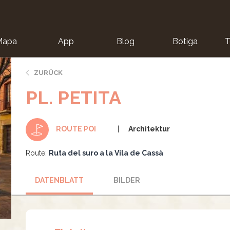
Mapa
App
Blog
Botiga
T
ZURÜCK
PL. PETITA
Architektur
ROUTE POI
Route:
Ruta del suro a la Vila de Cassà
DATENBLATT
BILDER