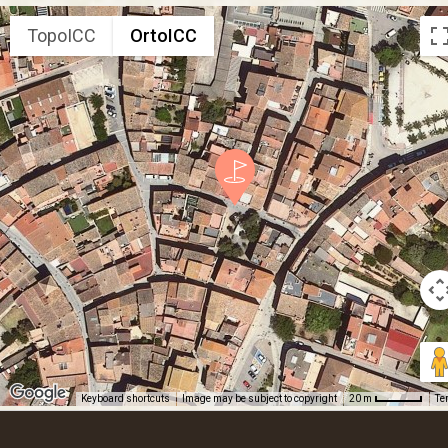
TopoICC
OrtoICC
Keyboard shortcuts
Image may be subject to copyright
Te
20 m