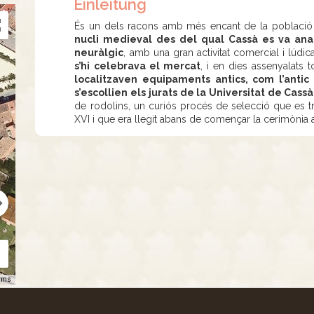
Einleitung
És un dels racons amb més encant de la població
nucli medieval des del qual Cassà es va ana
neuràlgic
, amb una gran activitat comercial i lúdic
s’hi celebrava el mercat
, i en dies assenyalats t
localitzaven equipaments antics, com l’antic 
s’escollien els jurats de la Universitat de Cassà
de rodolins, un curiós procés de selecció que es tr
XVI i que era llegit abans de començar la cerimònia a 
rms