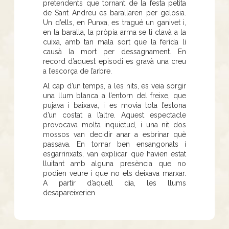
pretendents que tornant de la festa petita
de Sant Andreu es barallaren per gelosia.
Un d’ells, en Punxa, es tragué un ganivet i,
en la baralla, la pròpia arma se li clavà a la
cuixa, amb tan mala sort que la ferida li
causà la mort per dessagnament. En
record d’aquest episodi es gravà una creu
a l’escorça de l’arbre.
Al cap d’un temps, a les nits, es veia sorgir
una llum blanca a l’entorn del freixe, que
pujava i baixava, i es movia tota l’estona
d’un costat a l’altre. Aquest espectacle
provocava molta inquietud, i una nit dos
mossos van decidir anar a esbrinar què
passava. En tornar ben ensangonats i
esgarrinxats, van explicar que havien estat
lluitant amb alguna presència que no
podien veure i que no els deixava marxar.
A partir d’aquell dia, les llums
desapareixerien.