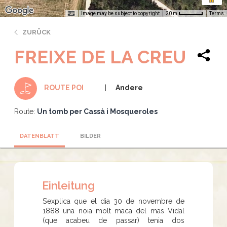
Image may be subject to copyright
Terms
20 m
ZURÜCK
FREIXE DE LA CREU
Andere
ROUTE POI
Route:
Un tomb per Cassà i Mosqueroles
DATENBLATT
BILDER
Einleitung
S’explica que el dia 30 de novembre de
1888 una noia molt maca del mas Vidal
(que acabeu de passar) tenia dos