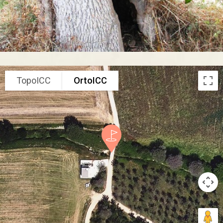
TopoICC
OrtoICC