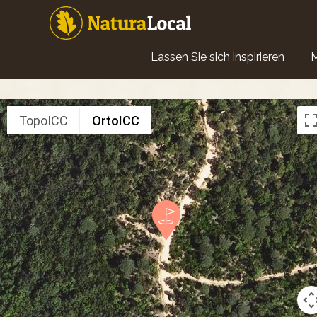
Direkt
zum
Inhalt
Main
Lassen Sie sich inspirieren
navigation
TopoICC
OrtoICC