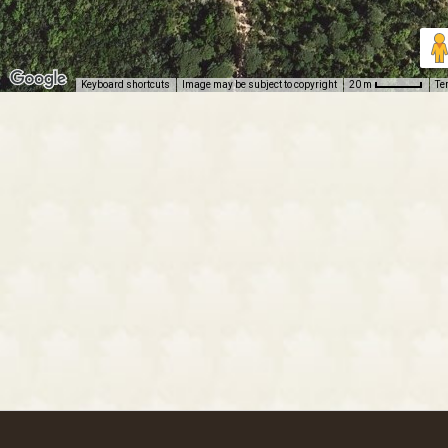
Keyboard shortcuts
Image may be subject to copyright
Te
20 m