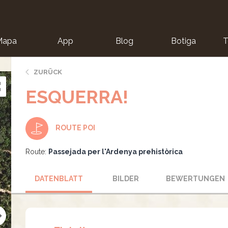
Mapa
App
Blog
Botiga
T
ZURÜCK
ESQUERRA!
ROUTE POI
Route:
Passejada per l'Ardenya prehistòrica
DATENBLATT
BILDER
BEWERTUNGEN