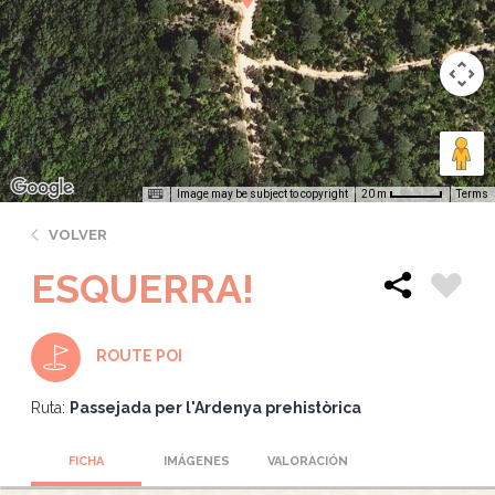
Image may be subject to copyright
Terms
20 m
VOLVER
ESQUERRA!
ROUTE POI
Ruta:
Passejada per l'Ardenya prehistòrica
FICHA
IMÁGENES
VALORACIÓN