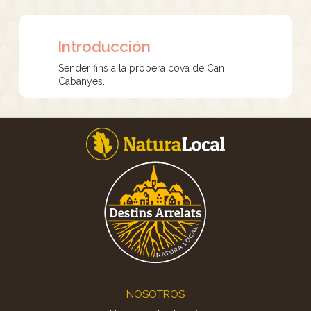
Introducción
Sender fins a la propera cova de Can
Cabanyes.
Footer
NOSOTROS