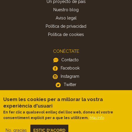
Un proyecto de país
Nuestro blog
Aviso legal
Política de privacidad
Politica de cookies
CONÉCTATE
Contacto
Facebook
Instagram
Twitter
Usem les cookies per a millorar la vostra
APP
experiència d'usuari
iOS
En fer clic a qualsevol enllaç del lloc web, doneu el vostre
Más info
consentiment explícit per a que les utilitzem.
Android
No, gracias
ESTIC D'ACORD