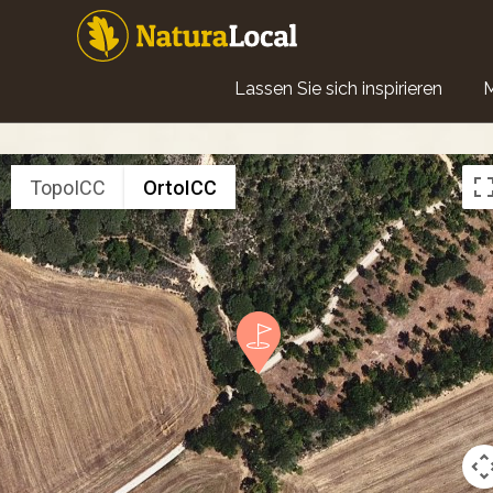
Direkt
zum
Inhalt
Main
Lassen Sie sich inspirieren
navigation
TopoICC
OrtoICC