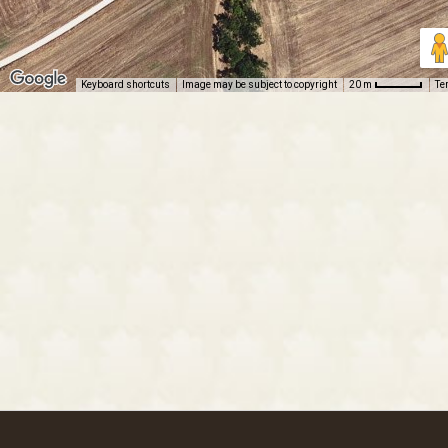
Keyboard shortcuts
Image may be subject to copyright
Te
20 m