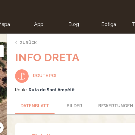
Mapa
App
Blog
Botiga
T
ZURÜCK
INFO DRETA
ROUTE POI
Route:
Ruta de Sant Ampèlit
DATENBLATT
BILDER
BEWERTUNGEN