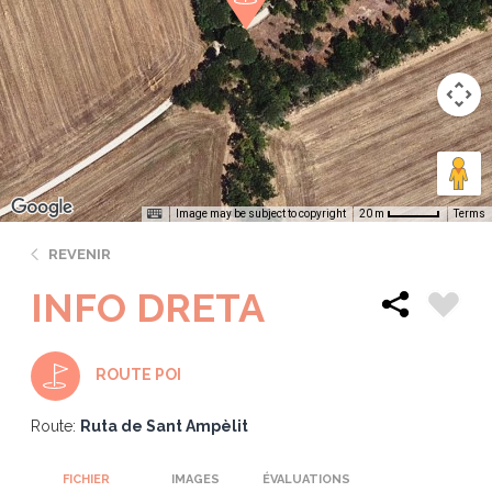
Image may be subject to copyright
Terms
20 m
REVENIR
INFO DRETA
ROUTE POI
Route:
Ruta de Sant Ampèlit
FICHIER
IMAGES
ÉVALUATIONS