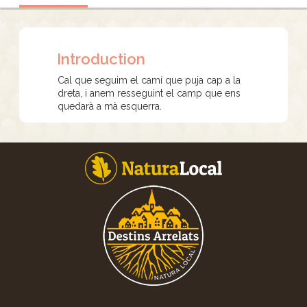
Introduction
Cal que seguim el camí que puja cap a la
dreta, i anem resseguint el camp que ens
quedarà a mà esquerra.