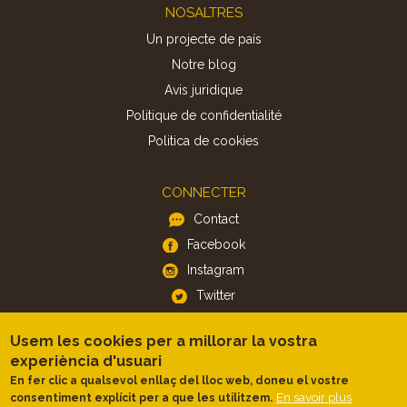
Footer
NOSALTRES
Un projecte de país
Notre blog
Avis juridique
Politique de confidentialité
Politica de cookies
CONNECTER
Contact
Facebook
Instagram
Twitter
Usem les cookies per a millorar la vostra
APP
experiència d'usuari
iOS
En fer clic a qualsevol enllaç del lloc web, doneu el vostre
En savoir plus
consentiment explícit per a que les utilitzem.
Android