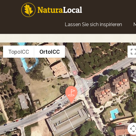
Direkt
zum
Inhalt
Main
Lassen Sie sich inspirieren
navigation
TopoICC
OrtoICC