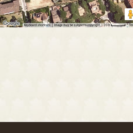
Keyboard shortcuts
Image may be subject to copyright
Te
20 m