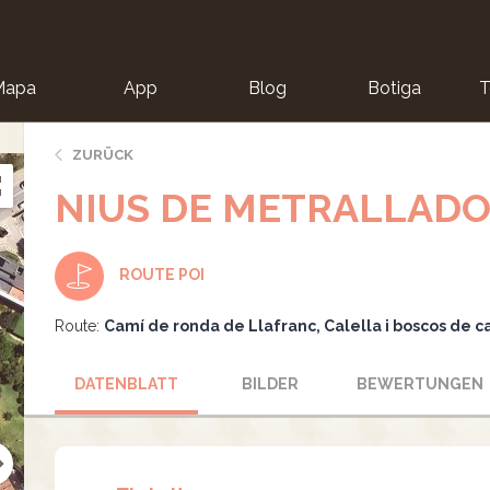
Mapa
App
Blog
Botiga
T
ZURÜCK
NIUS DE METRALLAD
ROUTE POI
Route:
Camí de ronda de Llafranc, Calella i boscos de c
DATENBLATT
BILDER
BEWERTUNGEN