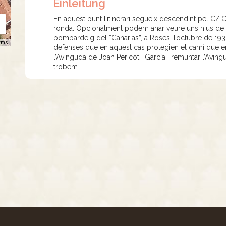
Einleitung
En aquest punt l’itinerari segueix descendint pel C/ C
ronda. Opcionalment podem anar veure uns nius de m
bombardeig del “Canarias”, a Roses, l’octubre de 1936
rms
defenses que en aquest cas protegien el camí que enl
l’Avinguda de Joan Pericot i García i remuntar l’Aving
trobem.