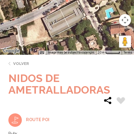
Image may be subject to copyright
Terms
20 m
VOLVER
NIDOS DE
AMETRALLADORAS
ROUTE POI
Ruta: