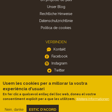
Unser Blog
Rechtliche Hinweise
Datenschutzrichtlinie
Politica de cookies
VERBINDEN
Kontakt
Facebook
Instagram
Twitter
Usem les cookies per a millorar la vostra
APP
experiència d'usuari
iOS
En fer clic a qualsevol enllaç del lloc web, doneu el vostre
Android
Weitere Informationen
consentiment explícit per a que les utilitzem.
Nein, danke
ESTIC D'ACORD