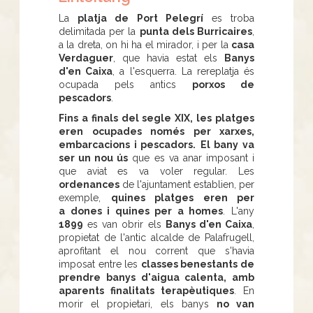
La
platja de Port Pelegrí
es troba
delimitada per la
punta dels Burricaires
,
a la dreta, on hi ha el mirador, i per la
casa
Verdaguer
, que havia estat els
Banys
d'en Caixa
, a l'esquerra. La rereplatja és
ocupada pels antics
porxos de
pescadors
.
Fins a finals del segle XIX, les platges
eren ocupades només per xarxes,
embarcacions i pescadors.
El bany va
ser un nou ús
que es va anar imposant i
que aviat es va voler regular. Les
ordenances
de l'ajuntament establien, per
exemple,
quines platges eren per
a dones i quines per a homes
. L'any
1899
es van obrir els
Banys d'en Caixa
,
propietat de l'antic alcalde de Palafrugell,
aprofitant el nou corrent que s'havia
imposat entre les
classes benestants de
prendre banys d'aigua calenta, amb
aparents finalitats terapèutiques
. En
morir el propietari, els banys
no van