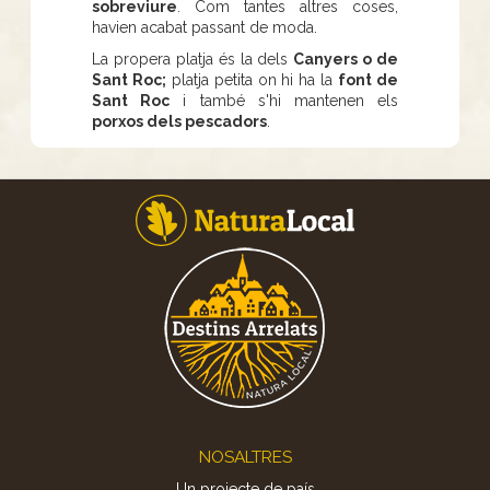
sobreviure
. Com tantes altres coses,
havien acabat passant de moda.
La propera platja és la dels
Canyers o de
Sant Roc;
platja petita on hi ha la
font de
Sant Roc
i també s'hi mantenen els
porxos dels pescadors
.
Footer
NOSALTRES
Un projecte de país