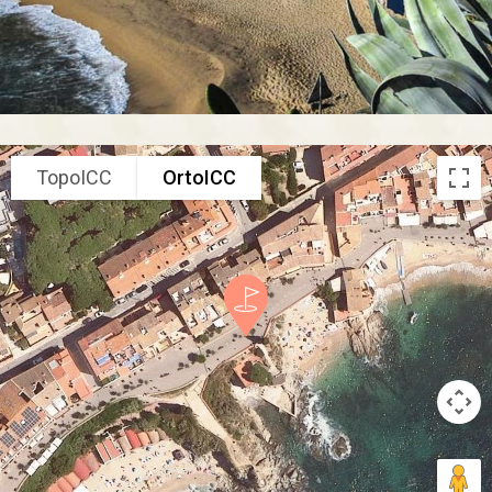
TopoICC
OrtoICC