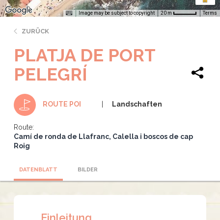
Image may be subject to copyright
Terms
20 m
ZURÜCK
PLATJA DE PORT
PELEGRÍ
Landschaften
ROUTE POI
Route:
Camí de ronda de Llafranc, Calella i boscos de cap
Roig
DATENBLATT
BILDER
Einleitung