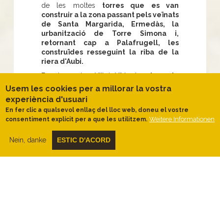
de les moltes
torres que es van
construir a la zona passant pels veïnats
de Santa Margarida, Ermedàs, la
urbanització de Torre Simona i,
retornant cap a Palafrugell, les
construïdes resseguint la riba de la
riera d'Aubi.
En els segles XIII i XIV els
atacs de
pirateria
eren freqüents a les costes
Usem les cookies per a millorar la vostra
catalanes i, per defensar-se, la població
experiència d'usuari
dels nuclis costaners es refugiava en
En fer clic a qualsevol enllaç del lloc web, doneu el vostre
esglésies fortificades
. La diputació, les
Weitere Informationen
consentiment explícit per a que les utilitzem.
corts i els municipis feien construir
torres
de guaita per comunicar els perills i
Nein, danke
ESTIC D'ACORD
protegir-se
de la presència de pirates a
les costes, però també ho feien,
independentment, moltes
cases de
pagès
que es trobaven apartades de la
població. En el
segle XV
, després de la
pesta i les guerres, Catalunya es trobava en
una forta decadència que va provocar que
els
atacs i la pirateria augmentessin
.
La construcció de torres també va