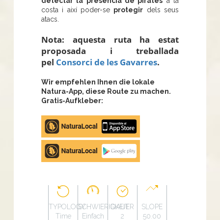
detectar la presència de pirates
a la
costa i així poder-se
protegir
dels seus
atacs.
Nota: aquesta ruta ha estat
proposada i treballada
pel
Consorci de les Gavarres
.
Wir empfehlen Ihnen die lokale
Natura-App, diese Route zu machen.
Gratis-Aufkleber:
Apple
store
Google
Play
TYPOLOGY
SCHWIERIGKEIT
DAUER
SLOPE
Time
Einfach
2
50.00