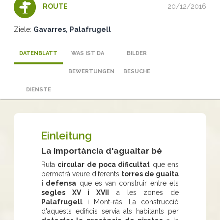
20/12/2016
ROUTE
Ziele:
Gavarres
Palafrugell
DATENBLATT
WAS IST DA
BILDER
BEWERTUNGEN
BESUCHE
DIENSTE
Einleitung
La importància d'aguaitar bé
Ruta
circular de poca dificultat
que ens
permetrà veure diferents
torres de guaita
i defensa
que es van construir entre els
segles XV i XVII
a les zones de
Palafrugell
i Mont-ràs. La construcció
d'aquests edificis servia als habitants per