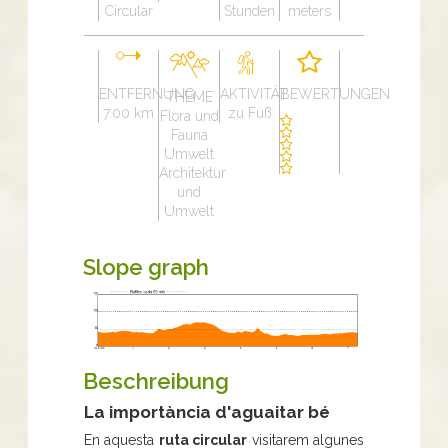
Circular
Stunden
meters
ENTFERNUNG
AKTIVITÄT
BEWERTUNGEN
THEME
7.00 km
zu Fuß
Flora und
Fauna
Umwelt
Architektur
und
Umwelt
Slope graph
Beschreibung
La importància d'aguaitar bé
En aquesta
ruta circular
visitarem algunes