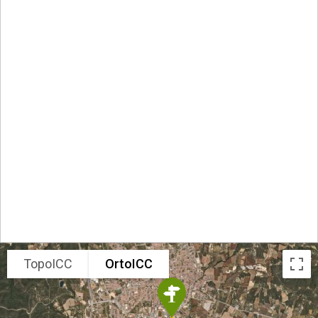
TopoICC
OrtoICC