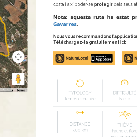
costa i així poder-se
protegir
dels seus at
Nota: aquesta ruta ha estat p
Gavarres
.
Nous vous recommandons l’application 
Téléchargez-la gratuitement ici:
Apple
Google
store
Play
Terms
TYPOLOGY
DIFFICULTÉ
Temps circulaire
Facile
DISTANCE
THÈME
7.00 km
Faune et flor
Environnemen