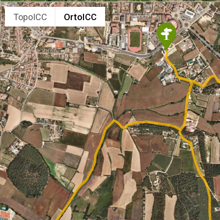
TopoICC
OrtoICC