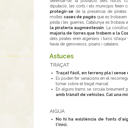
defensar-se, la població dels nuclis 
diputació, les corts i els municipis feien 
protegir-se
de la presència de pirates
moltes
cases de pagès
que es trobaven 
pesta i les guerres, Catalunya es trobava
la pirateria augmentessin
. La constru
majoria de torres que trobem a la Co
dels pirates eren algerians i turcs (d'aqu
havia de genovesos, pisans i catalans.
Astuces
TRAÇAT
Traçat fàcil, en terreny pla i sense 
Es poden fer variacions en el recorr
tornar sobre el traçat marcat.
En alguns trams se circula breument p
amb trànsit de vehicles. Cal una m
AIGUA
No hi ha existència de fonts d'ai
l'inici.