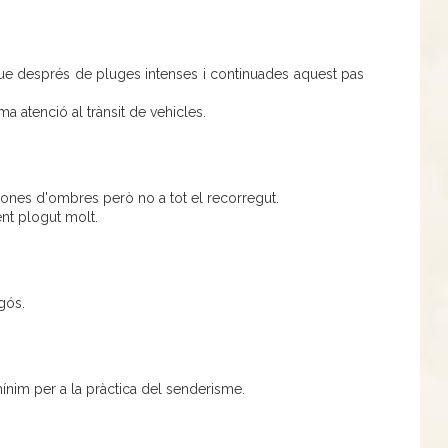
r que després de pluges intenses i continuades aquest pas
ima atenció al trànsit de vehicles.
 zones d'ombres però no a tot el recorregut.
ent plogut molt.
gós.
ínim per a la pràctica del senderisme.