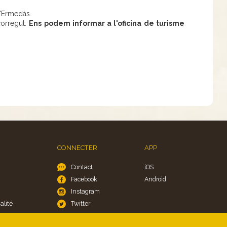
d'Ermedàs.
corregut.
Ens podem informar a l'oficina de turisme
CONNECTER
APP
Contact
iOS
Facebook
Android
Instagram
alité
Twitter