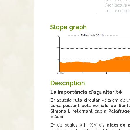
Architecture e
environnemen
Slope graph
Description
La importància d'aguaitar bé
En aquesta
ruta circular
visitarem algu
zona passant pels veïnats de Sant
Simona i, retornant cap a Palafrugel
d'Aubi.
En els segles XIII i XIV els
atacs de p