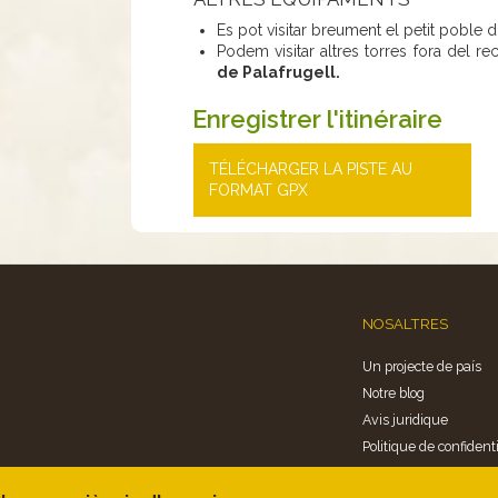
Es pot visitar breument el petit poble 
Podem visitar altres torres fora del re
de Palafrugell.
Enregistrer l'itinéraire
TÉLÉCHARGER LA PISTE AU
FORMAT GPX
NOSALTRES
Un projecte de país
Notre blog
Avis juridique
Politique de confidenti
Politica de cookies