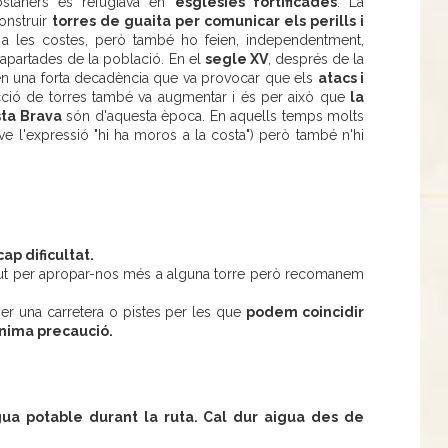
costaners es refugiava en
esglésies fortificades
. La
construir
torres de guaita per comunicar els perills i
 a les costes, però també ho feien, independentment,
apartades de la població. En el
segle XV
, després de la
 en una forta decadència que va provocar que els
atacs i
cció de torres també va augmentar i és per això que
la
sta Brava
són d'aquesta època. En aquells temps molts
í ve l'expressió "hi ha moros a la costa") però també n'hi
cap dificultat.
egut per apropar-nos més a alguna torre però recomanem
er una carretera o pistes per les que
podem coincidir
ínima precaució.
gua potable durant la ruta. Cal dur aigua des de