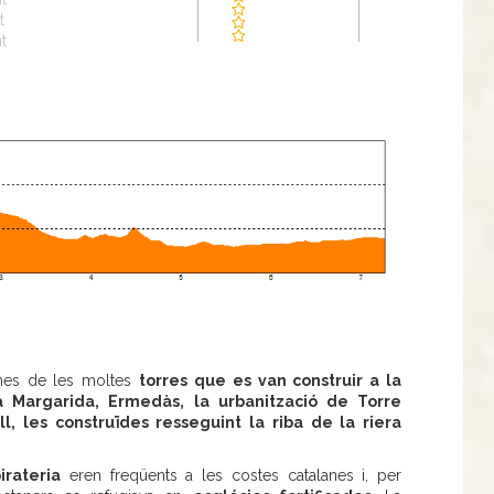
t
t
nes de les moltes
torres que es van construir a la
a Margarida, Ermedàs, la urbanització de Torre
l, les construïdes resseguint la riba de la riera
irateria
eren freqüents a les costes catalanes i, per