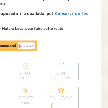
acs.
roposada i treballada pel
Consorci de les
Natura Local pour faire cette route.
DURÉE
SLOPE
2 heures
50.00 meters
ACTIVITÉ
ÉVALUATIONS
À pied
e
t