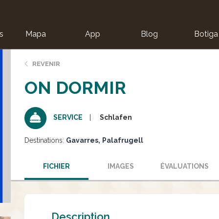
s
Mapa
App
Blog
Botiga
ion
REVENIR
ON DORMIR
Schlafen
SERVICE
Destinations:
Gavarres
Palafrugell
FICHIER
IMAGES
ÉVALUATIONS
Description