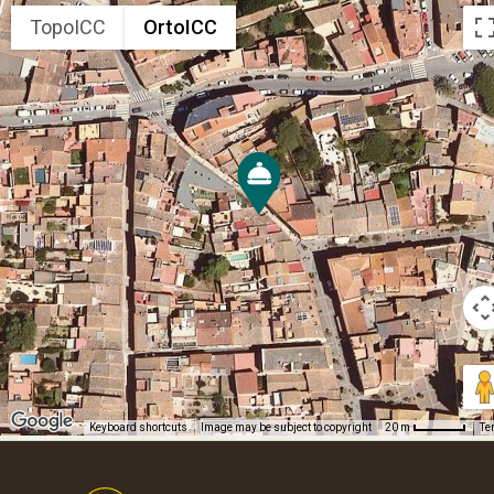
TopoICC
OrtoICC
Keyboard shortcuts
Image may be subject to copyright
Te
20 m
Footer