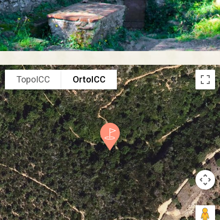
TopoICC
OrtoICC