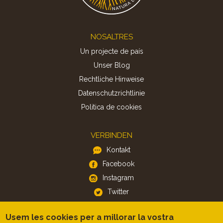
Footer
NOSALTRES
Un projecte de país
Unser Blog
Rechtliche Hinweise
Datenschutzrichtlinie
Politica de cookies
VERBINDEN
Kontakt
Facebook
Instagram
Twitter
Usem les cookies per a millorar la vostra
APP