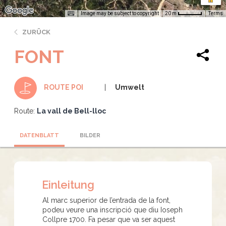
Image may be subject to copyright
Terms
20 m
ZURÜCK
FONT
Umwelt
ROUTE POI
Route:
La vall de Bell-lloc
DATENBLATT
BILDER
Einleitung
Al marc superior de l’entrada de la font,
podeu veure una inscripció que diu Ioseph
Collpre 1700. Fa pesar que va ser aquest