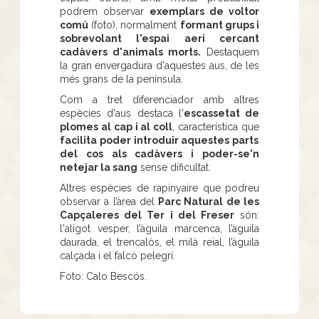
podrem observar
exemplars de voltor
comú
(foto), normalment
formant grups i
sobrevolant l'espai aeri cercant
cadàvers d'animals morts.
Destaquem
la gran envergadura d'aquestes aus, de les
més grans de la península.
Com a tret diferenciador amb altres
espècies d'aus destaca l'
escassetat de
plomes al cap i al coll
, característica que
facilita poder introduir aquestes parts
del cos als cadàvers i poder-se'n
netejar la sang
sense dificultat.
Altres espècies de rapinyaire que podreu
observar a l’àrea del
Parc Natural de les
Capçaleres del Ter i del Freser
són:
l'aligot vesper, l’àguila marcenca, l’àguila
daurada, el trencalòs, el milà reial, l’àguila
calçada i el falcó pelegrí.
Foto: Calo Bescós.