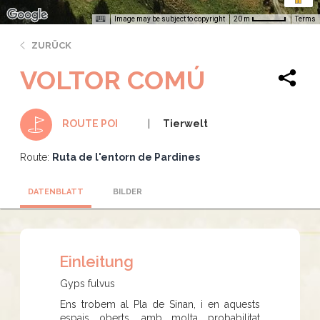
Image may be subject to copyright
Terms
20 m
ZURÜCK
VOLTOR COMÚ
Tierwelt
ROUTE POI
Route:
Ruta de l'entorn de Pardines
DATENBLATT
BILDER
Einleitung
Gyps fulvus
Ens trobem al Pla de Sinan, i en aquests
espais oberts, amb molta probabilitat