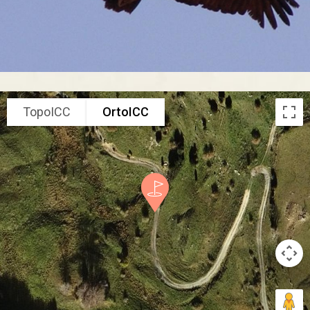
TopoICC
OrtoICC