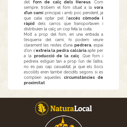
del
forn de calç dels Hereus
. Com
sempre, trobem el forn situat a la
vora
d’un camí
principal i amb poc pendent, ja
que calia optar pel l’
accés còmode i
ràpid
dels carros que transportaven i
distribuïen la calç un cop feta la cuita.
Molt a prop del forn, en una entrada a
l’esquerra del camí, hi podem veure
clarament les restes d’una
pedrera
, espai
d’on s’
extreia la pedra calcària
apte per
a la
producció de la calç
. Que forn i
pedrera estiguin tan a prop l’un de l’altra,
no és pas cap casualitat, ja que els llocs
escollits eren també decidits segons si es
complien aquestes
circumstàncies de
proximitat
.