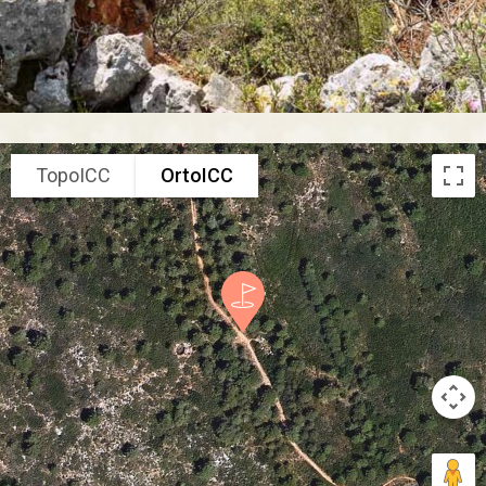
TopoICC
OrtoICC