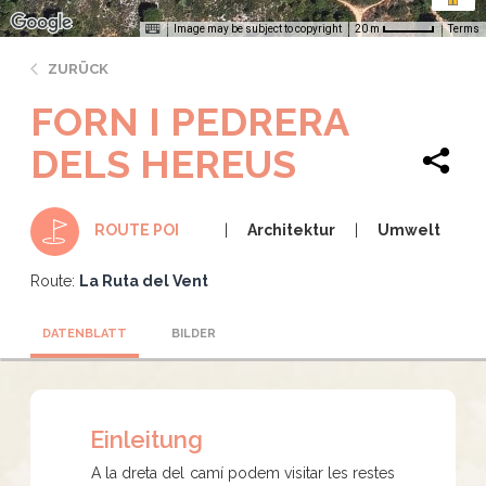
Image may be subject to copyright
Terms
20 m
ZURÜCK
FORN I PEDRERA
DELS HEREUS
Architektur
Umwelt
ROUTE POI
Route:
La Ruta del Vent
DATENBLATT
BILDER
Einleitung
A la dreta del camí podem visitar les restes