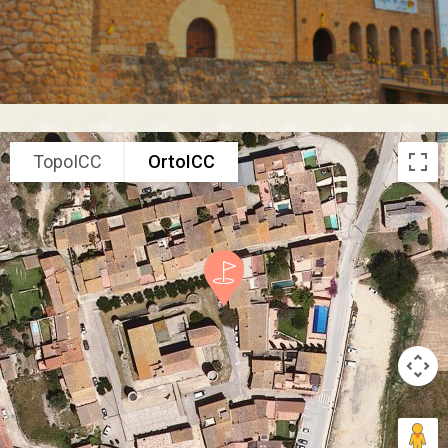
TopoICC
OrtoICC