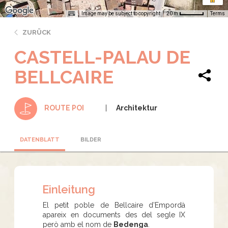
Image may be subject to copyright
Terms
20 m
ZURÜCK
CASTELL-PALAU DE
BELLCAIRE
Architektur
ROUTE POI
DATENBLATT
BILDER
Einleitung
El petit poble de Bellcaire d’Empordà
apareix en documents des del segle IX
però amb el nom de
Bedenga
.