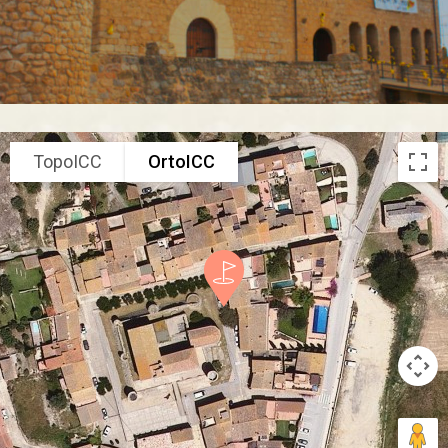
TopoICC
OrtoICC