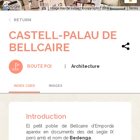
Image may be subject to copyright
Terms
20 m
RETURN
CASTELL-PALAU DE
BELLCAIRE
Architecture
ROUTE POI
INDEX CARD
IMAGES
Introduction
El petit poble de Bellcaire d’Empordà
apareix en documents des del segle IX
però amb el nom de
Bedenga
.