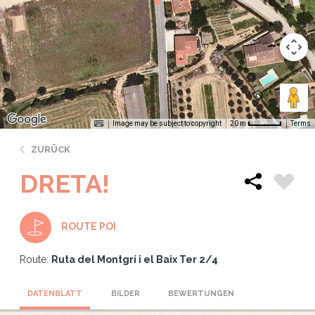
Image may be subject to copyright
Terms
20 m
ZURÜCK
DRETA!
ROUTE POI
Route:
Ruta del Montgrí i el Baix Ter 2/4
DATENBLATT
BILDER
BEWERTUNGEN