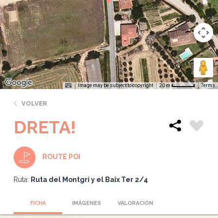
Image may be subject to copyright
Terms
20 m
VOLVER
DRETA!
ROUTE POI
Ruta:
Ruta del Montgrí y el Baix Ter 2/4
FICHA
IMÁGENES
VALORACIÓN