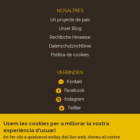
Footer
NOSALTRES
Un projecte de país
Unser Blog
Rechtliche Hinweise
Datenschutzrichtlinie
Politica de cookies
VERBINDEN
Kontakt
Facebook
Instagram
Twitter
Usem les cookies per a millorar la vostra
APP
experiència d'usuari
iOS
En fer clic a qualsevol enllaç del lloc web, doneu el vostre