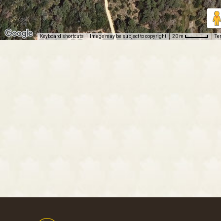
Keyboard shortcuts
Image may be subject to copyright
Te
20 m
Footer