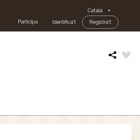
Català
Toggle Dropd
Participa
Identifica't
Registra't