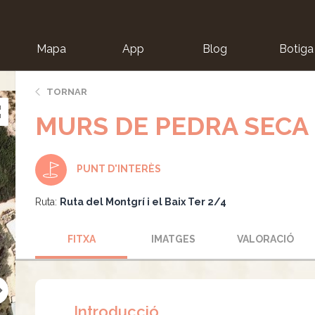
Mapa
App
Blog
Botiga
ion
TORNAR
MURS DE PEDRA SECA
PUNT D'INTERÈS
Ruta:
Ruta del Montgrí i el Baix Ter 2/4
FITXA
IMATGES
VALORACIÓ
Introducció