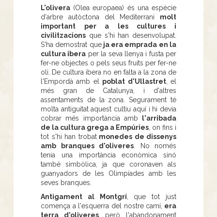
L'olivera
(Olea europaea) és una espècie
d'arbre autòctona del Mediterrani
molt
important per a les cultures i
civilitzacions
que s'hi han desenvolupat.
S'ha demostrat que
ja era emprada en la
cultura ibera
per la seva llenya i fusta per
fer-ne objectes o pels seus fruits per fer-ne
oli. De cultura ibera no en falta a la zona de
l'Empordà amb el
poblat d'Ullastret
, el
més gran de Catalunya, i d'altres
assentaments de la zona. Segurament té
molta antiguitat aquest cultiu aquí i hi devia
cobrar més importància amb
l'arribada
de la cultura grega a Empúries
, on fins i
tot s'hi han trobat
monedes de dissenys
amb branques d'oliveres
. No només
tenia una importància econòmica sinó
també simbòlica, ja que coronaven als
guanyadors de les Olimpíades amb les
seves branques.
Antigament al Montgrí
, que tot just
comença a l'esquerra del nostre camí,
era
terra d'oliveres
però l'abandonament