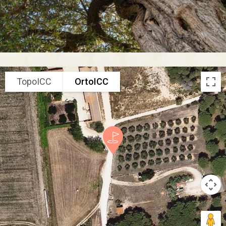
TopoICC
OrtoICC