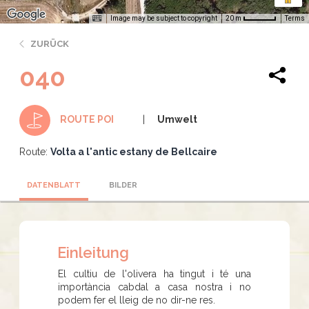
Image may be subject to copyright
Terms
20 m
ZURÜCK
040
Umwelt
ROUTE POI
Route:
Volta a l'antic estany de Bellcaire
DATENBLATT
BILDER
Einleitung
El cultiu de l'olivera ha tingut i té una
importància cabdal a casa nostra i no
podem fer el lleig de no dir-ne res.