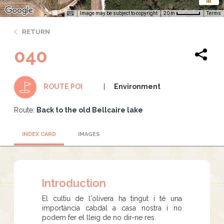
Image may be subject to copyright
Terms
20 m
RETURN
040
Environment
ROUTE POI
Route:
Back to the old Bellcaire lake
INDEX CARD
IMAGES
Introduction
El cultiu de l'olivera ha tingut i té una
importància cabdal a casa nostra i no
podem fer el lleig de no dir-ne res.