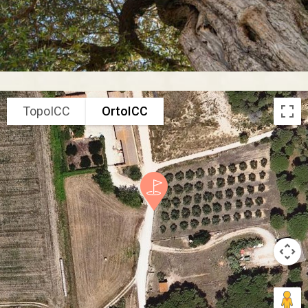
TopoICC
OrtoICC