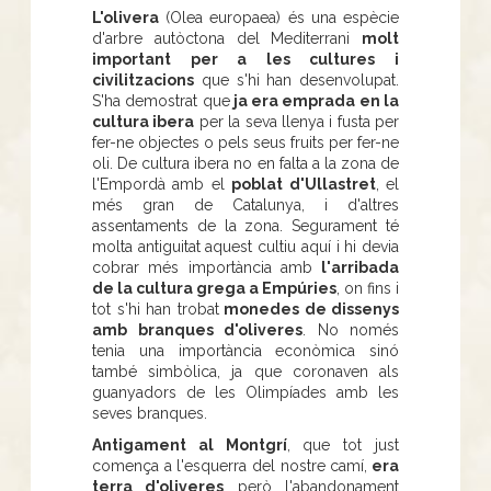
L'olivera
(Olea europaea) és una espècie
d'arbre autòctona del Mediterrani
molt
important per a les cultures i
civilitzacions
que s'hi han desenvolupat.
S'ha demostrat que
ja era emprada en la
cultura ibera
per la seva llenya i fusta per
fer-ne objectes o pels seus fruits per fer-ne
oli. De cultura ibera no en falta a la zona de
l'Empordà amb el
poblat d'Ullastret
, el
més gran de Catalunya, i d'altres
assentaments de la zona. Segurament té
molta antiguitat aquest cultiu aquí i hi devia
cobrar més importància amb
l'arribada
de la cultura grega a Empúries
, on fins i
tot s'hi han trobat
monedes de dissenys
amb branques d'oliveres
. No només
tenia una importància econòmica sinó
també simbòlica, ja que coronaven als
guanyadors de les Olimpíades amb les
seves branques.
Antigament al Montgrí
, que tot just
comença a l'esquerra del nostre camí,
era
terra d'oliveres
però l'abandonament