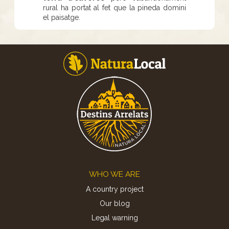
rural ha portat al fet que la pineda domini
el paisatge.
Footer
WHO WE ARE
A country project
Our blog
Legal warning