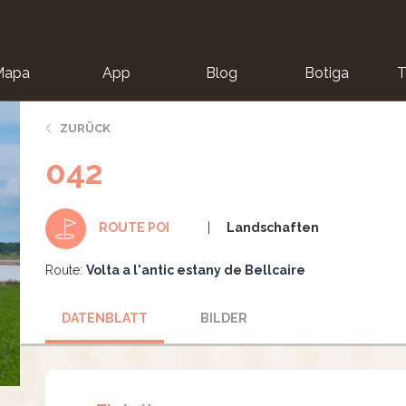
Mapa
App
Blog
Botiga
T
ZURÜCK
042
Landschaften
ROUTE POI
Route:
Volta a l'antic estany de Bellcaire
DATENBLATT
BILDER