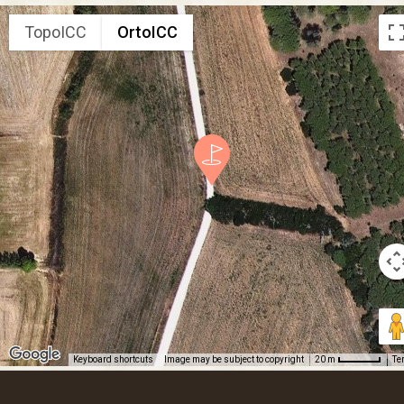
TopoICC
OrtoICC
Keyboard shortcuts
Image may be subject to copyright
Te
20 m