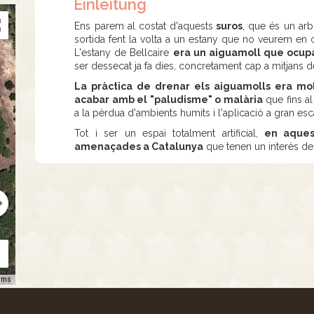
Einleitung
Ens parem al costat d'aquests
suros
, que és un arb
sortida fent la volta a un estany que no veurem en
L'estany de Bellcaire
era un aiguamoll que ocupa
ser dessecat ja fa dies, concretament cap a mitjans de
La pràctica de drenar els aiguamolls era m
acabar amb el "paludisme" o malària
que fins al
a la pèrdua d'ambients humits i l'aplicació a gran es
Tot i ser un espai totalment artificial,
en aques
amenaçades a Catalunya
que tenen un interès de
rms