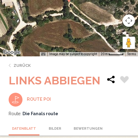
Image may be subject to copyright
Terms
20 m
ZURÜCK
LINKS ABBIEGEN
ROUTE POI
Route:
Die Fanals route
DATENBLATT
BILDER
BEWERTUNGEN