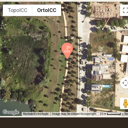
TopoICC
OrtoICC
Keyboard shortcuts
Image may be subject to copyright
Te
20 m