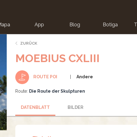
Mapa
App
Blog
Botiga
T
ZURÜCK
MOEBIUS CXLIII
Andere
ROUTE POI
Route:
Die Route der Skulpturen
DATENBLATT
BILDER