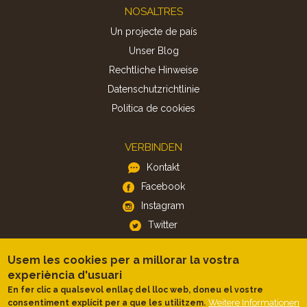
Footer
NOSALTRES
Un projecte de país
Unser Blog
Rechtliche Hinweise
Datenschutzrichtlinie
Politica de cookies
VERBINDEN
Kontakt
Facebook
Instagram
Twitter
Usem les cookies per a millorar la vostra
APP
experiència d'usuari
iOS
En fer clic a qualsevol enllaç del lloc web, doneu el vostre
Android
Weitere Informationen
consentiment explícit per a que les utilitzem.