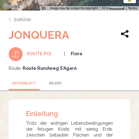
Image may be subject to copyright
Terms
20 m
ZURÜCK
JONQUERA
Flora
ROUTE POI
Route:
Route Rundweg S’Agaró
DATENBLATT
BILDER
Einleitung
Trotz der widrigen Lebensbedingungen
der felsigen Küste, mit wenig Erde,
zwischen bebauten Flächen und der