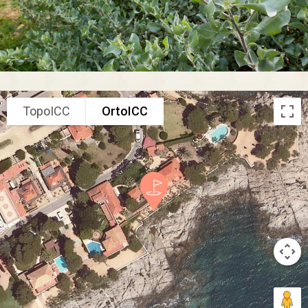
TopoICC
OrtoICC