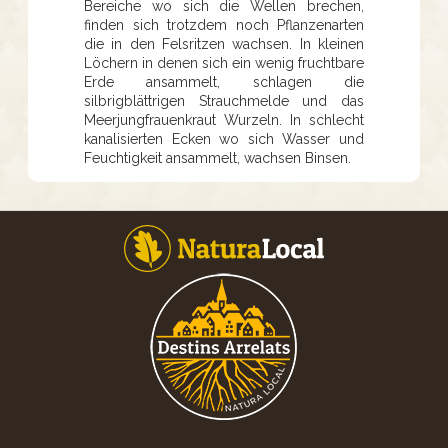
Bereiche wo sich die Wellen brechen,
finden sich trotzdem noch Pflanzenarten
die in den Felsritzen wachsen. In kleinen
Löchern in denen sich ein wenig fruchtbare
Erde ansammelt, schlagen die
silbrigblättrigen Strauchmelde und das
Meerjungfrauenkraut Wurzeln. In schlecht
kanalisierten Ecken wo sich Wasser und
Feuchtigkeit ansammelt, wachsen Binsen.