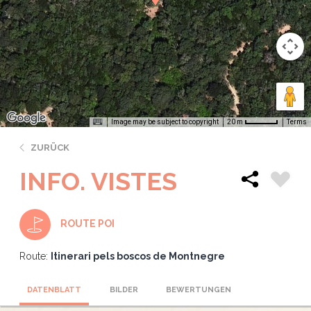
Image may be subject to copyright
Terms
20 m
ZURÜCK
INFO. VISTES
ROUTE POI
Route:
Itinerari pels boscos de Montnegre
DATENBLATT
BILDER
BEWERTUNGEN