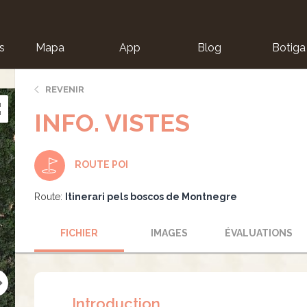
s
Mapa
App
Blog
Botiga
ion
REVENIR
INFO. VISTES
ROUTE POI
Route:
Itinerari pels boscos de Montnegre
FICHIER
IMAGES
ÉVALUATIONS
Introduction