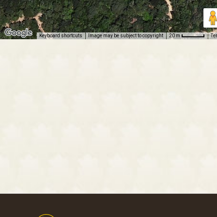
Keyboard shortcuts
Image may be subject to copyright
Te
20 m
Footer