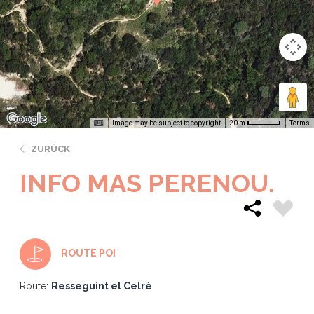
Image may be subject to copyright
Terms
20 m
ZURÜCK
INFO MAS PERENOU.
ROUTE POI
Route:
Resseguint el Celrè