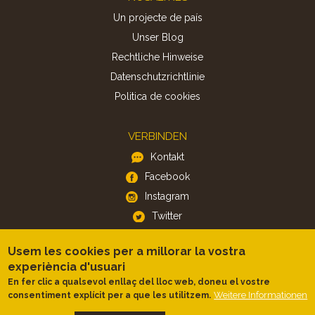
Un projecte de país
Unser Blog
Rechtliche Hinweise
Datenschutzrichtlinie
Politica de cookies
VERBINDEN
Kontakt
Facebook
Instagram
Twitter
Usem les cookies per a millorar la vostra
APP
experiència d'usuari
iOS
En fer clic a qualsevol enllaç del lloc web, doneu el vostre
Weitere Informationen
consentiment explícit per a que les utilitzem.
Android