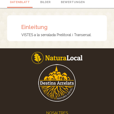
DATENBLATT
BILDER
BEWERTUNGEN
Einleitung
VISTES a la serralada Prelitoral i Transersal.
Footer
NOSALTRES