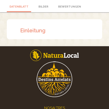
DATENBLATT
BILDER
BEWERTUNGEN
Einleitung
Footer
NOSALTRES