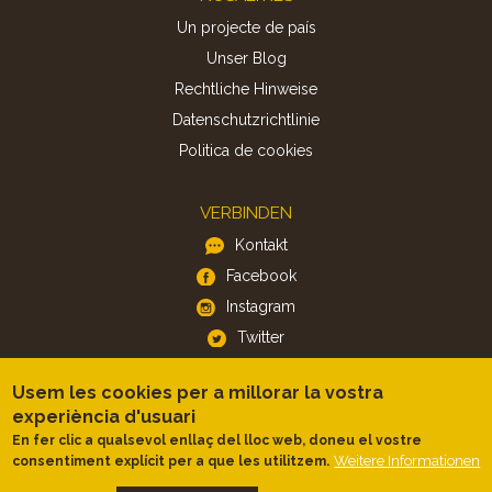
Un projecte de país
Unser Blog
Rechtliche Hinweise
Datenschutzrichtlinie
Politica de cookies
VERBINDEN
Kontakt
Facebook
Instagram
Twitter
Usem les cookies per a millorar la vostra
APP
experiència d'usuari
iOS
En fer clic a qualsevol enllaç del lloc web, doneu el vostre
Weitere Informationen
consentiment explícit per a que les utilitzem.
Android