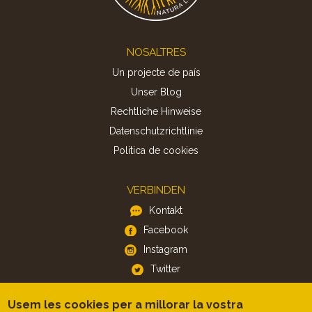
Footer
NOSALTRES
Un projecte de país
Unser Blog
Rechtliche Hinweise
Datenschutzrichtlinie
Politica de cookies
VERBINDEN
Kontakt
Facebook
Instagram
Twitter
Usem les cookies per a millorar la vostra
APP