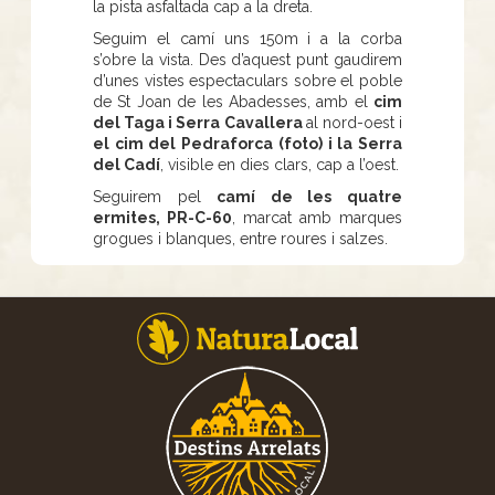
la pista asfaltada cap a la dreta.
Seguim el camí uns 150m i a la corba
s’obre la vista. Des d’aquest punt gaudirem
d’unes vistes espectaculars sobre el poble
de St Joan de les Abadesses, amb el
cim
del Taga i Serra Cavallera
al nord-oest i
el cim del Pedraforca (foto) i la Serra
del Cadí
, visible en dies clars, cap a l’oest.
Seguirem pel
camí de les quatre
ermites, PR-C-60
, marcat amb marques
grogues i blanques, entre roures i salzes.