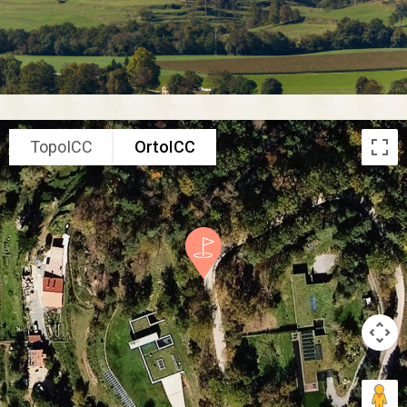
TopoICC
OrtoICC