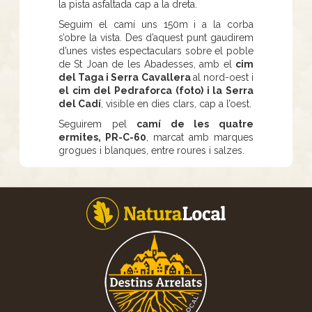
la pista asfaltada cap a la dreta.
Seguim el camí uns 150m i a la corba
s’obre la vista. Des d’aquest punt gaudirem
d’unes vistes espectaculars sobre el poble
de St Joan de les Abadesses, amb el
cim
del Taga i Serra Cavallera
al nord-oest i
el cim del Pedraforca (foto) i la Serra
del Cadí
, visible en dies clars, cap a l’oest.
Seguirem pel
camí de les quatre
ermites, PR-C-60
, marcat amb marques
grogues i blanques, entre roures i salzes.