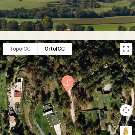
TopoICC
OrtoICC