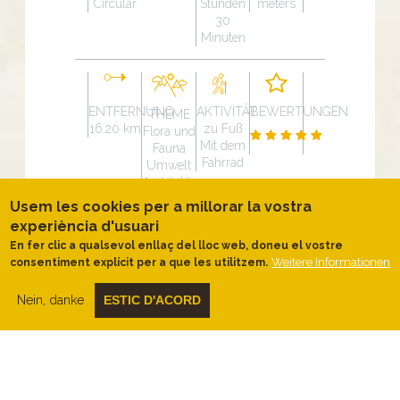
Circular
Stunden
meters
30
Minuten
ENTFERNUNG
AKTIVITÄT
BEWERTUNGEN
THEME
16.20 km
zu Fuß
Flora und
Mit dem
Fauna
Fahrrad
Umwelt
Architektur
und
Usem les cookies per a millorar la vostra
Umwelt
experiència d'usuari
En fer clic a qualsevol enllaç del lloc web, doneu el vostre
Slope graph
Weitere Informationen
consentiment explícit per a que les utilitzem.
Nein, danke
ESTIC D'ACORD
Beschreibung