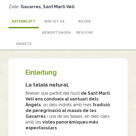
Ziele:
Gavarres
Sant Martí Vell
DATENBLATT
WAS IST DA
BILDER
BEWERTUNGEN
BESUCHE
DIENSTE
Einleitung
La talaia natural.
Itinerari que partint del nucli
de Sant Martí
Vell ens condueix al santuari dels
Àngels
, un dels indrets amb més
tradició
de peregrinació al massís de les
Gavarres
i una de les talaies, en dies clars,
amb les
vistes panoràmiques més
espectaculars
.