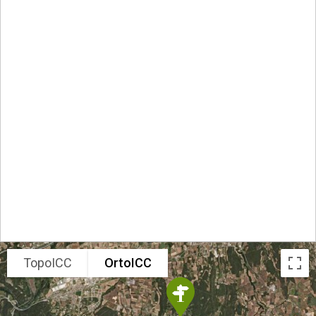
TopoICC
OrtoICC