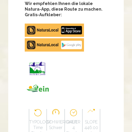
Wir empfehlen Ihnen die lokale
Natura-App, diese Route zu machen.
Gratis-Aufkleber:
Apple
store
Google
Play
TYPOLOGY
SCHWIERIGKEIT
DAUER
SLOPE
Time
Schwer
4
446.00