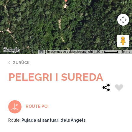
Image may be subject to copyright
Terms
20 m
ZURÜCK
PELEGRI I SUREDA
ROUTE POI
Route:
Pujada al santuari dels Àngels