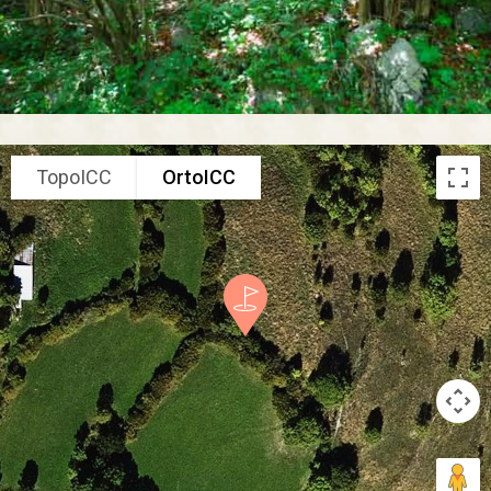
TopoICC
OrtoICC