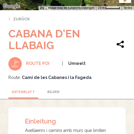
Image may be subject to copyright
Terms
20 m
ZURÜCK
CABANA D'EN
LLABAIG
Umwelt
ROUTE POI
Route:
Camí de les Cabanes i la Fageda
DATENBLATT
BILDER
Einleitung
Avellaenrs i camins amb murs que limiten